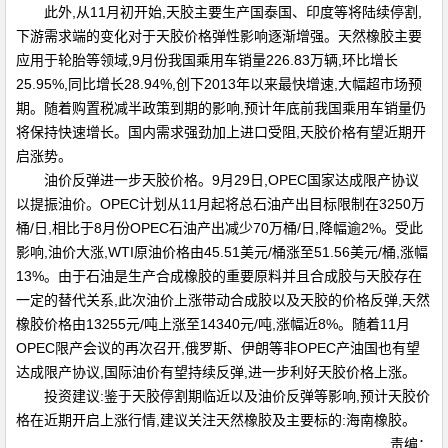
此外,从11月初开始,天胶主要生产国泰国、印度等将陆续停割,
下游需求端的变化对于天胶价格弹性影响逐渐增强。天然橡胶主要
应用于轮胎等领域,9月份我国乘用车销量226.83万辆,环比增长
25.95%,同比增长28.94%,创下2013年以来最快增速,大幅超市场预
期。随着购置税减半政策到期的影响,预计年底前我国乘用车销量仍
将保持快速增长。国内需求强劲加上进口受阻,天胶价格有望近期开
启涨势。
油价反弹进一步天胶价格。9月29日,OPEC国家达成限产协议
以提振油价。OPEC计划从11月起将总石油产出目标限制在3250万
桶/日,相比于8月份OPEC石油产出减少70万桶/日,降幅逾2%。受此
影响,油价大涨,WTI原油价格由45.51美元/桶涨至51.56美元/桶,涨幅
13%。由于石油是生产合成橡胶的重要原料并且合成胶与天胶存在
一定的替代关系,此次油价上涨带动合成胶以及天胶的价格反弹,天然
橡胶价格由13255元/吨上涨至14340元/吨,涨幅近8%。随着11月
OPEC限产会议的再次召开,俄罗斯、伊朗等非OPEC产油国也有望
达成限产协议,国际油价有望持续反弹,进一步利好天胶价格上涨。
投资建议:鉴于天胶停割期临近以及油价反弹等影响,预计天胶价
格在近期开启上涨行情,建议关注天然橡胶及主要标的:海南橡胶。
责编：