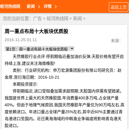
蛟河热线网
新闻
详情
返回上页
您的当前位置：
广告
>
蛟河热线网
>
新闻
>
周一重点布局十大板块优质股
2016-11-25 01:11
来源：
天然橡胶行业点评:停割期临近叠加油价反弹,天胶价格有望开启
持续上涨,建议关注海南橡胶!
类别：行业研究机构：申万宏源集团股份有限公司研究员：赵
金厚,宫衍海日期：2016-10-21
本期投资提示:
停割期临近,进口受阻叠加需求超预期,天胶国内供需有望趋紧。
我国是世界上最大的天然橡胶国,年消费量400多万吨,占全球产量
40%。但由于地理气候原因,我国天然橡胶年产量仅为90万吨左右,高
度依赖进口。年进口量占全球产量25%左右,其中近60%主要通过青
岛港进口至国内。近日黄海海域的中韩渔业争端或将影响青岛港天
胶进口。