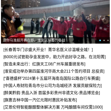
浪你马淮超开赛在即，淮安区队蓄力备战
[长春菁华门诊盛大开业！菁华名医义诊温暖全城！]
[6000元试管助孕金发放中，助力开启好孕之路，在沈阳菁]
[智造未来出行：红旗天工08广州车展重磅发布]
[淮安成功举办第四届淮河华商大会211个签约项目 总投资]
[“喜德盛杯”2024第十五届环海南岛国际公路自行车赛盛]
[中国人寿财险青岛市分公司为岛城经济 发展贡献保险力]
[醉美黔韵 贵品入浙 首届多彩贵州非遗文化-贵品博览会]
[旗惠吉林中国一汽亿元限时惠民补贴发布]
[艾恩伦特智能酿醋整体解决方案 万吨酿醋车间仅需1000]