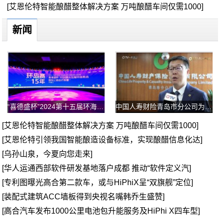
[艾恩伦特智能酿醋整体解决方案 万吨酿醋车间仅需1000]
新闻
“喜德盛杯”2024第十五届环海南岛国际公路自行车赛盛
中国人寿财险青岛市分公司为岛城经济 发展贡献保险力
[艾恩伦特智能酿醋整体解决方案 万吨酿醋车间仅需1000]
[艾恩伦特引领我国智能酿造设备标准，实现酿醋信息化达]
[乌孙山泉，今夏向您走来]
[华人运通西部软件研发基地落户成都 推动“软件定义汽]
[专利图曝光高合第二款车，或与HiPhiX呈“双旗舰”定位]
[装配式建筑ACC墙板得到央视名嘴韩乔生盛赞]
[高合汽车发布1000公里电池包升能服务及HiPhi X四车型]