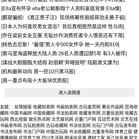
[Ella宣布怀孕 ella老公赖斯翔个人资料家庭背景 Ella情]
[都是骗纸! 《真正男子汉》现场杨幂佟丽娅蒋劲夫黄子韬]
[日本人为何喜欢男女混浴？背后真相居然是这样 性与肉]
[乔任梁前女友互撕 无耻炒作消费死者令人憎恶还有下限]
[桃色吉尼斯！“最强”男人令500女怀孕 她一天内和919]
[索马里海盗释放大陆人质:26名人质遭囚禁5年 有3人被俘]
[谍战大剧胭脂大结局 赵丽颖“弃暗投明” 陆毅袁文康为]
[机构最新动向 周一挖10只黑马股]
[周一重点布局十大板块优质股]
进入该频道
友链：
友情链接
收藏拍卖网
书画拍卖网
古玩鉴赏网
著名作品网
您淘收
藏网
中国书画网
中国收藏网
书法拍卖网
收藏发布网
古董信息网
收藏古
玩网
西北视窗
娱乐热点网
文艺报讯网
古董门户网
互动艺术网
文艺在线
书画发布网
古玩拍卖网
古玩收藏网
书法信息网
古玩门户网
古玩发布网
书法发布网
书法门户网
中国古玩网
书法收藏网
古董发布网
体育之窗
健
康播报网
花世界之旅
四川生活网
明溪信息港
建材之家
浙江信息港
软文