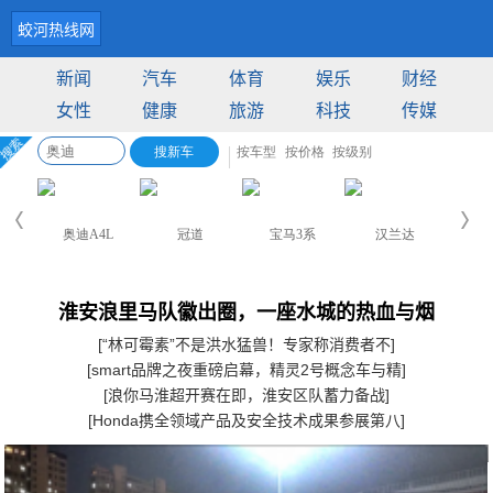
蛟河热线网
新闻
汽车
体育
娱乐
财经
女性
健康
旅游
科技
传媒
淮安浪里马队徽出圈，一座水城的热血与烟
[“林可霉素”不是洪水猛兽！专家称消费者不]
[smart品牌之夜重磅启幕，精灵2号概念车与精]
[浪你马淮超开赛在即，淮安区队蓄力备战]
[Honda携全领域产品及安全技术成果参展第八]