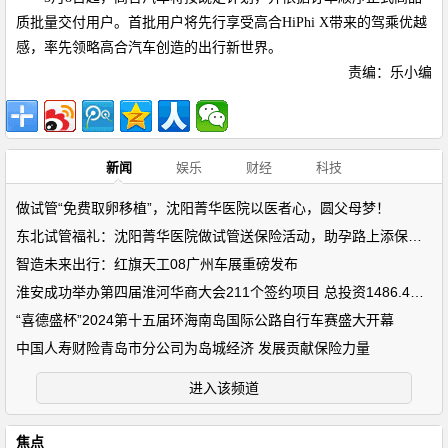
质批量交付用户。首批用户将先行享受高合
HiPhi X
带来的驾乘优越
感，率先领略高合汽车创造的出行新世界。
责编：乐小编
新闻
娱乐
财经
科技
做试管“免费取卵移植”，沈阳菁华医院以医者心，圆父母梦！
东北试管福礼：沈阳菁华医院做试管送保险活动，助孕路上添保障！
智造未来出行：红旗天工08广州车展重磅发布
淮安成功举办第四届淮河华商大会211个签约项目 总投资1486.4亿元
“喜德盛杯”2024第十五届环海南岛国际公路自行车赛盛大开幕
中国人寿财险青岛市分公司为岛城经济 发展贡献保险力量
进入该频道
焦点