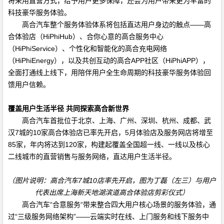
将采用直营方式，给予用户更多保障，还会为用户带来更为丰富的
科技豪华服务体验。
高合汽车整个服务体验体系将包括直达用户身边的触点——高
合体验店（
HiPhiHub
）、合你心意的高合服务中心
（
HiPhiService
）、个性化和智能化的高合充电网络
（
HiPhiEnergy
），以及共创互动的高合
APP
社区（
HiPhiAPP
），
全面打通线上线下，用陪伴用户全生命周期的科技豪华服务体验回
馈用户信赖。
覆盖用户生活半径 共同探索高合新世界
高合汽车首批位于北京、上海、广州、深圳、杭州、成都、武
汉
7
城的
10
家高合体验店已率先开启，
5
月体验店及服务网店将增至
85
家，年内将达到
120
家，构建起覆盖全国超一线、一线以及核心
二线城市的直营销售与服务网络，直达用户生活半径。
（图片说明：高合汽车
7
城
10
店率先开启，图为丁磊（左三）与用户
代表出席上海新天地湖滨道高合体验店剪彩仪式）
高合汽车
“
合意服务“带来整合四大用户核心场景的服务体验，通
过“三级服务网络架构”——云端实时在线、上门服务和线下服务中