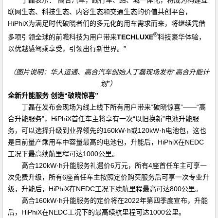
联网生态、科技生态、内容生态和交通生态的价值共创平台，
HiPhiX
为满足时代破晓者们的多元化的用车需求而来，将继续凭借
®
多项引领全球的前瞻科技为用户带来
TECHLUXE
科技豪华体验，
以优越感驾乘享受，引领出行新世界。”
（图片说明：华人运通、高合汽车创始人丁磊现场发布“高合升能计
划”）
全新升能服务 创造“破晓惊喜”
丁磊在发布会现场为线上线下所有用户带来“破晓惊喜”——“高
合升能服务”，
HiPhiX
首任车主将享有一次“以旧换新”电池升能服
务，可以选择升级到业界领先的
160kW
·
h
或
120kW
·
h
电池包，这也
是目前量产乘用车中容量最高的电池包，升能后，
HiPhiX
在
NEDC
工况下最高续航里程可达
1000
公里。
高合
120kW
·
h
升能服务礼遇价
6
万元，所有
4
座首任车主可享一
次免费升级，所有
6
座首任车主按照定价购买服务后可享一次专业升
级，升能后，
HiPhiX
在
NEDC
工况下续航里程最高可达
800
公里。
高合
160kW
·
h
升能服务的定价将在
2022
年第四季度宣布，升能
后，
HiPhiX
在
NEDC
工况下的最高续航里程可达
1000
公里。