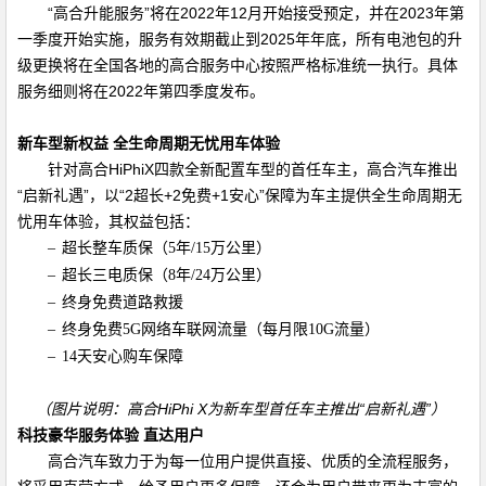
“高合升能服务”将在
2022
年
12
月开始接受预定，并在
2023
年第
一季度开始实施，服务有效期截止到
2025
年年底，所有电池包的升
级更换将在全国各地的高合服务中心按照严格标准统一执行。具体
服务细则将在
2022
年第四季度发布。
新车型新权益 全生命周期无忧用车体验
针对高合
HiPhiX
四款全新配置车型的首任车主，高合汽车推出
“启新礼遇”，以“
2
超长
+2
免费
+1
安心”保障为车主提供全生命周期无
忧用车体验，其权益包括：
–
超长整车质保（
5
年
/15
万公里）
–
超长三电质保（
8
年
/24
万公里）
–
终身免费道路救援
–
终身免费
5G
网络车联网流量（每月限
10G
流量）
–
14
天安心购车保障
（图片说明：高合
HiPhi X
为新车型首任车主推出“启新礼遇”）
科技豪华服务体验 直达用户
高合汽车致力于为每一位用户提供直接、优质的全流程服务，