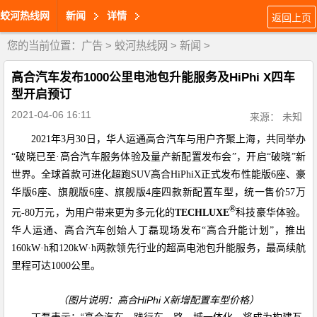
蛟河热线网
新闻
详情
返回上页
您的当前位置：
广告
>
蛟河热线网
>
新闻
>
高合汽车发布1000公里电池包升能服务及HiPhi X四车
型开启预订
2021-04-06 16:11
来源： 未知
2021
年
3
月
30
日，华人运通高合汽车与用户齐聚上海，共同举办
“破晓已至·高合汽车服务体验及量产新配置发布会”，开启“破晓”新
世界。全球首款可进化超跑
SUV
高合
HiPhiX
正式发布性能版
6
座、豪
华版
6
座、旗舰版
6
座、旗舰版
4
座四款新配置车型，统一售价
57
万
®
元
-80
万元，为用户带来更为多元化的
TECHLUXE
科技豪华体验。
华人运通、高合汽车创始人丁磊现场发布“高合升能计划”，推出
160kW
·
h
和
120kW
·
h
两款领先行业的超高电池包升能服务，最高续航
里程可达
1000
公里。
（图片说明：高合
HiPhi X
新增配置车型价格）
丁磊表示：“高合汽车，践行车、路、城一体化，将成为构建互