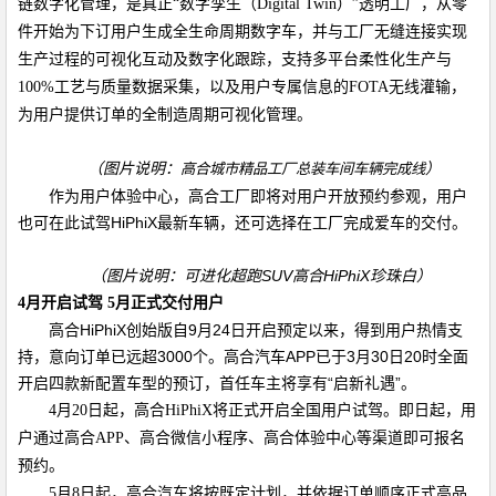
链数字化管理，是真正“数字孪生（
Digital Twin
）
”
透明工厂，从零
件开始为下订用户生成全生命周期数字车，并与工厂无缝连接实现
生产过程的可视化互动及数字化跟踪，支持多平台柔性化生产与
100%
工艺与质量数据采集，以及用户
专属信息的
FOTA
无线灌输，
为用户提供订单的全制造周期可视化管理。
（图片说明：
）
高合城市精品工厂总装车间车辆完成线
作为用户体验中心，高合工厂即将对用户开放预约参观，用户
也可在此试驾
HiPhiX
最新车辆，还可选择在工厂完成爱车的交付。
（图片说明：可进化超跑
SUV
高合
HiPhiX
珍珠白）
4
月开启试驾
5
月正式交付用户
高合
HiPhiX
创始版自
9
月
24
日开启预定以来，得到用户热情支
持，意向订单已远超
3000
个。高合汽车
APP
已于
3
月
30
日
20
时全面
开启四款新配置车型的预订，首任车主将享有“启新礼遇”。
4
月
20
日起，高合
HiPhiX
将正式开启全国用户试驾。即日起，用
户通过高合
APP
、高合微信小程序、高合体验中心等渠道即可报名
预约。
5
月
8
日起，高合汽车将按既定计划，并依据订单顺序正式高品