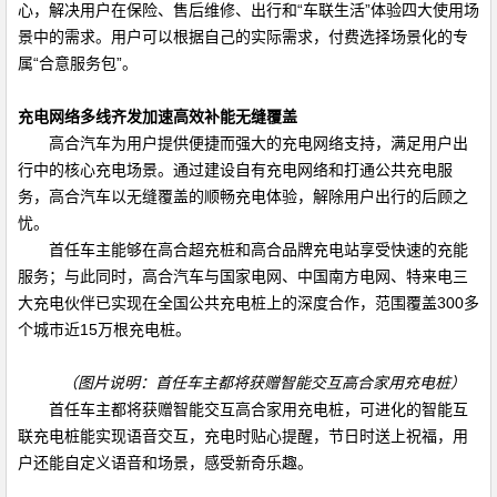
心，解决用户在保险、售后维修、出行和“车联生活”体验四大使用场
景中的需求。用户可以根据自己的实际需求，付费选择场景化的专
属“合意服务包”。
充电网络多线齐发加速高效补能无缝覆盖
高合汽车为用户提供便捷而强大的充电网络支持，满足用户出
行中的核心充电场景。通过建设自有充电网络和打通公共充电服
务，高合汽车以无缝覆盖的顺畅充电体验，解除用户出行的后顾之
忧。
首任车主能够在高合超充桩和高合品牌充电站享受快速的充能
服务；与此同时，高合汽车与国家电网、中国南方电网、特来电三
大充电伙伴已实现在全国公共充电桩上的深度合作，范围覆盖
300
多
个城市近
15
万根充电桩。
（图片说明：首任车主都将获赠智能交互高合家用充电桩）
首任车主都将获赠智能交互高合家用充电桩，可进化的智能互
联充电桩能实现语音交互，充电时贴心提醒，节日时送上祝福，用
户还能自定义语音和场景，感受新奇乐趣。