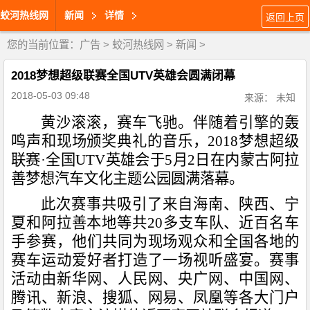
蛟河热线网
新闻
详情
返回上页
您的当前位置：
广告
>
蛟河热线网
>
新闻
>
2018梦想超级联赛全国UTV英雄会圆满闭幕
2018-05-03 09:48
来源： 未知
黄沙滚滚，赛车飞驰。伴随着引擎的轰
鸣声和现场颁奖典礼的音乐，2018梦想超级
联赛·全国UTV英雄会于5月2日在内蒙古阿拉
善梦想汽车文化主题公园圆满落幕。
此次赛事共吸引了来自海南、陕西、宁
夏和阿拉善本地等共20多支车队、近百名车
手参赛，他们共同为现场观众和全国各地的
赛车运动爱好者打造了一场视听盛宴。赛事
活动由新华网、人民网、央广网、中国网、
腾讯、新浪、搜狐、网易、凤凰等各大门户