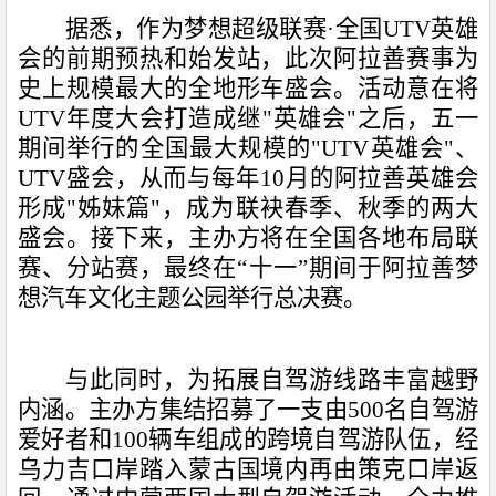
据悉，作为梦想超级联赛·全国UTV英雄
会的前期预热和始发站，此次阿拉善赛事为
史上规模最大的全地形车盛会。活动意在将
UTV年度大会打造成继"英雄会"之后，五一
期间举行的全国最大规模的"UTV英雄会"、
UTV盛会，从而与每年10月的阿拉善英雄会
形成"姊妹篇"，成为联袂春季、秋季的两大
盛会。接下来，主办方将在全国各地布局联
赛、分站赛，最终在“十一”期间于阿拉善梦
想汽车文化主题公园举行总决赛。
与此同时，为拓展自驾游线路丰富越野
内涵。主办方集结招募了一支由500名自驾游
爱好者和100辆车组成的跨境自驾游队伍，经
乌力吉口岸踏入蒙古国境内再由策克口岸返