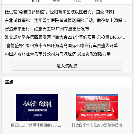
做试管“免费取卵移植”，沈阳菁华医院以医者心，圆父母梦！
东北试管福礼：沈阳菁华医院做试管送保险活动，助孕路上添保障！
智造未来出行：红旗天工08广州车展重磅发布
淮安成功举办第四届淮河华商大会211个签约项目 总投资1486.4亿元
“喜德盛杯”2024第十五届环海南岛国际公路自行车赛盛大开幕
中国人寿财险青岛市分公司为岛城经济 发展贡献保险力量
进入该频道
焦点
欧亚LED户外媒体见面会在长春召开
打造四季常态化的沙漠旅游盛地