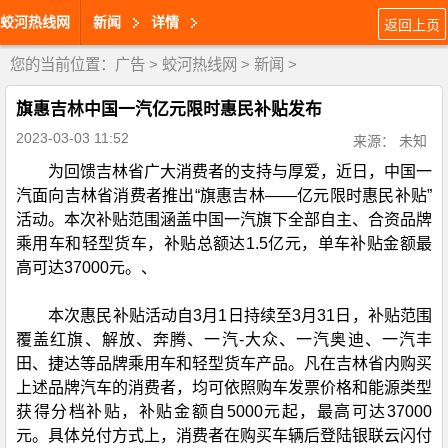
蛟河热线网
新闻
详情
返回上页
您的当前位置：
广告
>
蛟河热线网
>
新闻
>
旗惠吉林中国一汽亿元限时惠民补贴发布
2023-03-03 11:52
来源： 未知
为回馈吉林省广大消费者的支持与厚爱，近日，中国一
汽面向吉林省消费者推出“旗惠吉林——亿元限时惠民补贴”
活动。本次补贴范围涵盖中国一汽旗下全部自主、合资品牌
乘用车和轻型货车，补贴总额达1.5亿元，单车补贴金额最
高可达37000元。、
本次惠民补贴活动自3月1日持续至3月31日，补贴范围
覆盖红旗、解放、奔腾、一汽-大众、一汽奥迪、一汽丰
田、捷达等品牌乘用车和轻型货车产品。凡在吉林省内购买
上述品牌汽车的消费者，均可依照购车发票价格和能源类型
获得分档补贴，补贴金额自5000元起，最高可达37000
元。具体兑付方式上，消费者在购买车辆后登陆银联云闪付