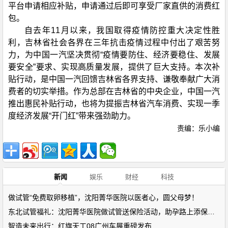
平台申请相应补贴，申请通过后即可享受厂家直供的消费红
包。
自去年11月以来，我国取得疫情防控重大决定性胜
利，吉林省社会各界在三年抗击疫情过程中付出了艰苦努
力，为中国一汽坚决贯彻“疫情要防住、经济要稳住、发展
要安全”要求、实现高质量发展，提供了巨大支持。本次补
贴行动，是中国一汽回馈吉林省各界支持、谦敬奉献广大消
费者的切实举措。作为总部在吉林省的中央企业，中国一汽
推出惠民补贴行动，也将为提振吉林省汽车消费、实现一季
度经济发展“开门红”带来强劲助力。
责编：乐小编
新闻
娱乐
财经
科技
做试管“免费取卵移植”，沈阳菁华医院以医者心，圆父母梦！
东北试管福礼：沈阳菁华医院做试管送保险活动，助孕路上添保障！
智造未来出行：红旗天工08广州车展重磅发布